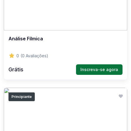
Análise Fílmica
0
(0 Avaliações)
Grátis
Inscreva-se agora
Principiante